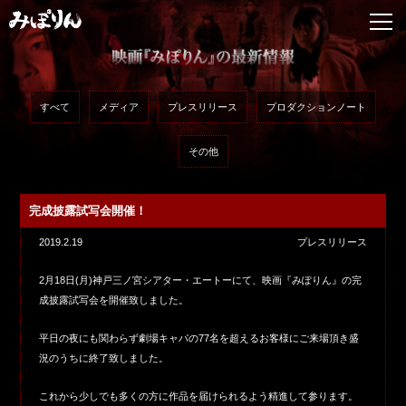
すべて
メディア
プレスリリース
プロダクションノート
その他
完成披露試写会開催！
2019.2.19
プレスリリース
2月18日(月)神戸三ノ宮シアター・エートーにて、映画『みぽりん』の完
成披露試写会を開催致しました。
平日の夜にも関わらず劇場キャパの77名を超えるお客様にご来場頂き盛
況のうちに終了致しました。
これから少しでも多くの方に作品を届けられるよう精進して参ります。