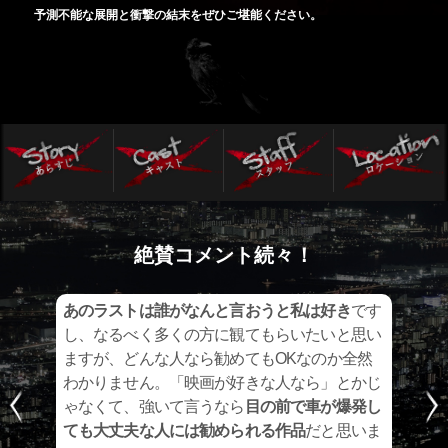
予測不能な展開と衝撃の結末をぜひご堪能ください。
絶賛コメント続々！
して
あのラストは誰がなんと言おうと私は好き
です
…
正に
し、なるべく多くの方に観てもらいたいと思い
量
い。
ますが、どんな人なら勧めてもOKなのか全然
ま
誕生
わかりません。「映画が好きな人なら」とかじ
っ
ゃなくて、強いて言うなら
目の前で車が爆発し
た
ても大丈夫な人には勧められる作品
だと思いま
り