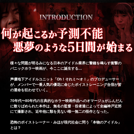
様々な問題が明るみになる日本のアイドル業界に警鐘を鳴らす衝撃の
パニックホラー映画が、今ここに誕生する…
声優地下アイドルユニット「Oh！それミ〜オ！」のプロデューサー
が、メンバーで一番人気の優花に命じたボイストレーニング合宿が皆
の運命を狂わせていく。
70年代〜80年代の古典的なホラー映画作品へのオマージュがふんだん
に散りばめられた本作は、無名の監督・役者達によって全編神戸近郊
にて撮影され、近年他に類を見ない唯一無二の怪作となった。
恐怖のボイストレーナー・みほが現代社会に問う「本物のアイドル」
とは？