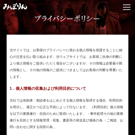
当サイトでは、お客様のプライバシーに係わる個人情報を保護することに細
心の注意を払い取り組みます。当ウェブサイトでは、お客様ご自身の判断に
より個人情報をご提供いただく場合がございますが、その情報は必要最小限
の情報とし、その他の情報のご提供につきましてはお客様の判断を尊重いた
します。
1．個人情報の収集および利用目的について
当社では依頼者・相談者をはじめとする個人情報を取得する場合、利用目的
を明示し、適正かつ公正な手段によって行ないます。 ［利用目的］個人情報
を以下の業務遂行・目的のために取得いたします。 ・事件処理その他の業務
遂行を目的とする情報管理・収集、書面等の発送及び連絡の為 ・ご相談、お
問い合わせに関する回答の為 。