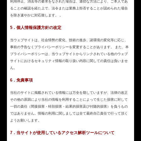
利用停止、消去等の要求をなされた場合は、適切な方法により、ご本人であ
ることの確認を経た上で、法令または業務上拒否することが認められた場合
を除き速やかに対応致します。 。
5．個人情報保護方針の改定
当ウェブサイトは、社会情勢の変化、技術の進歩、諸環境の変化等に応じ、
事前の予告なくプライバシーポリシーを変更することがあります。 また、本
プライバシーポリシーは、当ウェブサイトからリンクされている他のウェブ
サイトにおけるセキュリティ情報の取り扱い内容に関しての責任は負いませ
ん。
6．免責事項
当社のサイトに掲載されている情報には万全を期していますが、法律の改正
その他の原因により当社の情報を利用することによって生じた損害に対して
一切の責任（間接損害・特別損害・結果的損害及び付随的損害）を負うもの
ではありません。情報の利用に関しましては全て最終自己責任で行って頂く
ようお願いします。
7．当サイトが使用しているアクセス解析ツールについて