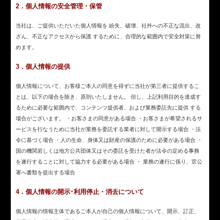
2．個人情報の安全管理・保管
当社は、ご提供いただいた個人情報を 紛失、破壊、社外への不正な流出、改
ざん、不正なアクセスから保護 するために、合理的な範囲内で安全対策に努
めます。
3．個人情報の提供
個人情報について、お客様ご本人の同意を得ずに当社が第三者に提供するこ
とは、以下の場合を除き、原則いたしません。 但し、上記利用目的を達成す
るために必要な範囲内で、コンテンツ提供者、および業務委託先に提供 する
場合がございます。 ・お客さまの同意がある場合 ・お客さまが希望されるサ
ービスを行なうために当社が業務を委託する業者に対して開示する場合 ・法
令に基づく場合 ・人の生命、身体又は財産の保護のために必要がある場合 ・
国の機関若しくは地方公共団体又はその委託を受けた者が法令の定める事務
を遂行することに対して協力する必要がある場合 ・ 業務の遂行に係り、官公
署へ書類を提出する場合
4．個人情報の開示･利用停止・消去について
個人情報の情報主体であるご本人が自己の個人情報について、開示、訂正、